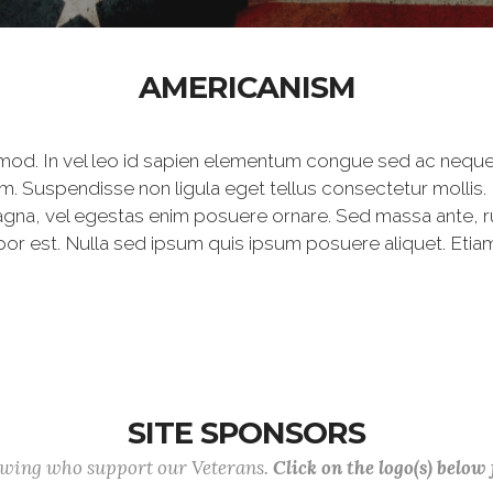
AMERICANISM
mod. In vel leo id sapien elementum congue sed ac neque
m. Suspendisse non ligula eget tellus consectetur mollis.
agna, vel egestas enim posuere ornare. Sed massa ante, rutr
por est. Nulla sed ipsum quis ipsum posuere aliquet. Etiam
SITE SPONSORS
lowing who support our Veterans.
Click on the logo(s) below