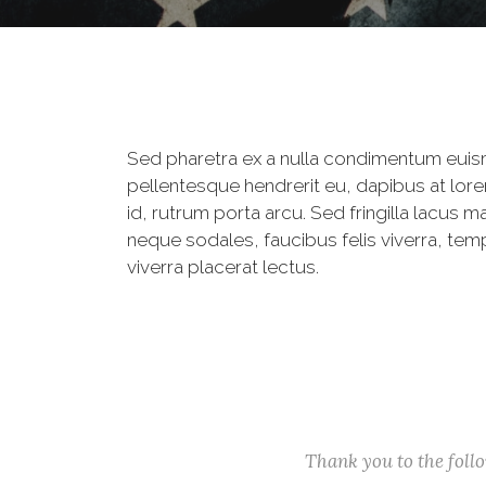
Sed pharetra ex a nulla condimentum euis
pellentesque hendrerit eu, dapibus at lore
id, rutrum porta arcu. Sed fringilla lacus m
neque sodales, faucibus felis viverra, tem
viverra placerat lectus.
Thank you to the fol